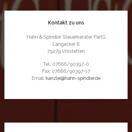
Kontakt zu uns
Hahn & Spindler Steuerberater PartG
Langacker 8
79279 Vörstetten
Tel.: 07666/90397-0
Fax: 07666/90397-17
Email:
kanzlei@hahn-spindler.de